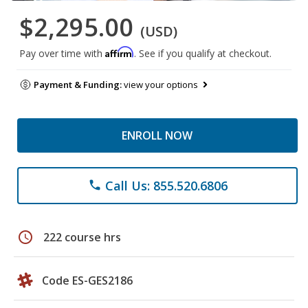
$2,295.00
(USD)
Affirm
Pay over time with
. See if you qualify at checkout.
Payment & Funding:
view your options
ENROLL NOW
Call Us: 855.520.6806
phone
schedule
222 course hrs
Code ES-GES2186