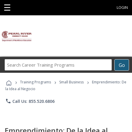
☰
LOGIN
Search
Go
Career
Training
›
›
›
Programs
Training Programs
Small Business
Emprendimiento: De
la Idea al Negocio
phone
Call Us: 855.520.6806
Emprendimiento: De la Idea al