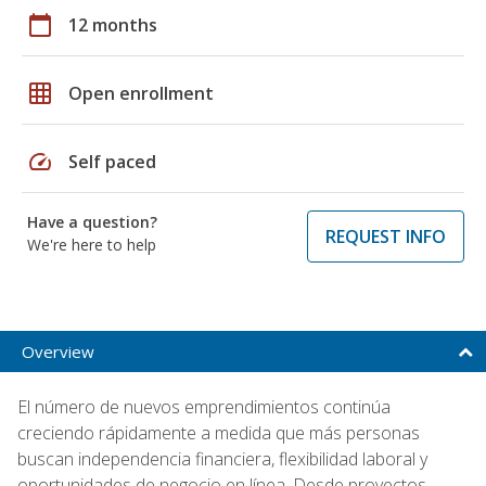
calendar_today
12 months
grid_on
Open enrollment
speed
Self paced
Have a question?
REQUEST INFO
We're here to help
Overview
El número de nuevos emprendimientos continúa
creciendo rápidamente a medida que más personas
buscan independencia financiera, flexibilidad laboral y
oportunidades de negocio en línea. Desde proyectos