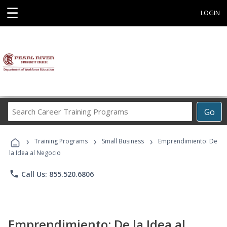
☰
LOGIN
Search
Go
Career
Training
›
›
›
Programs
Training Programs
Small Business
Emprendimiento: De
la Idea al Negocio
phone
Call Us: 855.520.6806
Emprendimiento: De la Idea al