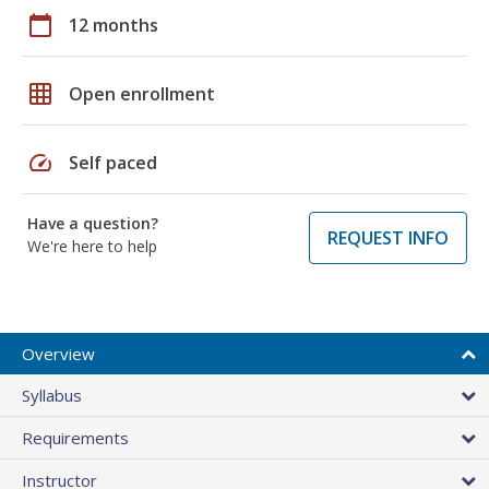
calendar_today
12 months
grid_on
Open enrollment
speed
Self paced
Have a question?
REQUEST INFO
We're here to help
Overview
Syllabus
Requirements
Instructor