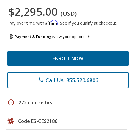
$2,295.00
(USD)
Affirm
Pay over time with
. See if you qualify at checkout.
Payment & Funding:
view your options
ENROLL NOW
Call Us: 855.520.6806
phone
schedule
222 course hrs
Code ES-GES2186