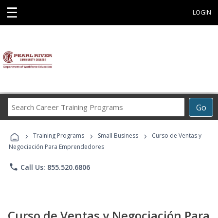
☰
LOGIN
Search
Go
Career
Training
›
›
›
Programs
Training Programs
Small Business
Curso de Ventas y
Negociación Para Emprendedores
phone
Call Us: 855.520.6806
Curso de Ventas y Negociación Para