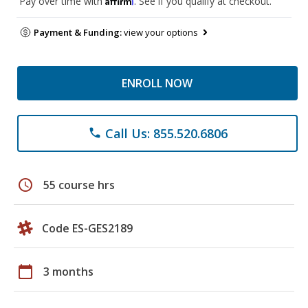
Pay over time with
. See if you qualify at checkout.
Payment & Funding:
view your options
ENROLL NOW
Call Us: 855.520.6806
phone
schedule
55 course hrs
Code ES-GES2189
calendar_today
3 months