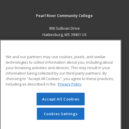
Pearl River Community College
906 Sullivan Drive
Hattiesburg, MS 39401 US
MAIN CONTENT
Career Training
We and our partners may use cookies, pixels, and similar
technologies to collect information about you, including about
ADDITIONAL RESOURCES
your browsing activities and devices. This may result in your
information being collected by our third-party partners. By
Military
Student Blog
choosing to "Accept All Cookies", you agree to these practices,
Financial Assistance
including as described in the
Privacy Policy
Help
Accept All Cookies
© 2026 ed2go, a division of Cengage Learning. All rights
reserved. The material on this site cannot be reproduced or
redistributed unless you have obtained prior written
Cookies Settings
permission from Cengage Learning.
Privacy Policy