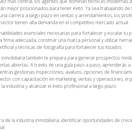
z más central, los agentes que dominan técnicas modernas de m
án mejor posicionados para tener éxito. Ya sea trabajando de 
una carrera a largo plazo en ventas y arrendamientos, los prof
 sector tienen alta demanda en el competitivo mercado actual.
abilidades esenciales necesarias para fortalecer y escalar tu pr
la firma adecuada, construir una marca personal y utilizar her
rtificial y técnicas de fotografía para fortalecer tus listados.
inmobiliaria también te prepara para generar prospectos medi
ertas abiertas. A través de una guía paso a paso, aprenderás 
entras gestionas inspecciones, avalúos, opciones de financiami
ctor con capacitación en marketing, ventas y operaciones, el 
a industria y alcanzar el éxito profesional a largo plazo.
 de la industria inmobiliaria, identificar oportunidades de crec
nal