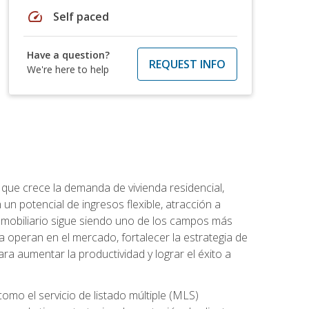
speed
Self paced
Have a question?
REQUEST INFO
We're here to help
 que crece la demanda de vivienda residencial,
un potencial de ingresos flexible, atracción a
inmobiliario sigue siendo uno de los campos más
a operan en el mercado, fortalecer la estrategia de
ra aumentar la productividad y lograr el éxito a
como el servicio de listado múltiple (MLS)