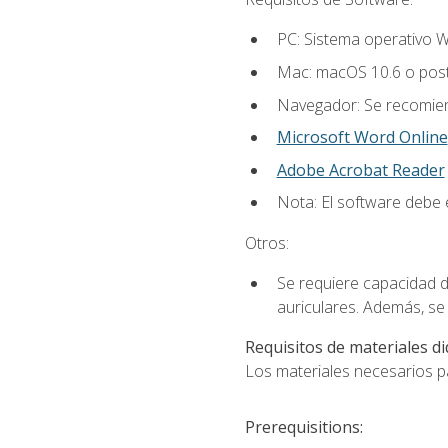
PC: Sistema operativo W
Mac: macOS 10.6 o post
Navegador: Se recomiend
Microsoft Word Online
Adobe Acrobat Reader
Nota: El software debe e
Otros:
Se requiere capacidad d
auriculares. Además, se
Requisitos de materiales di
Los materiales necesarios par
Prerequisitions: