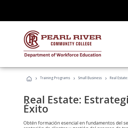
›
›
›
Training Programs
Small Business
Real Estate
Real Estate: Estrateg
Éxito
Obtén formación esencial en fundamentos del sec