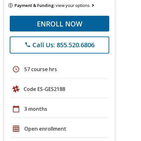
Payment & Funding:
view your options
ENROLL NOW
Call Us: 855.520.6806
phone
schedule
57 course hrs
Code ES-GES2188
calendar_today
3 months
grid_on
Open enrollment