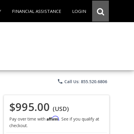
Y
FINANCIAL ASSISTANCE
LOGIN
phone
Call Us: 855.520.6806
$995.00
(USD)
Affirm
Pay over time with
. See if you qualify at
checkout.