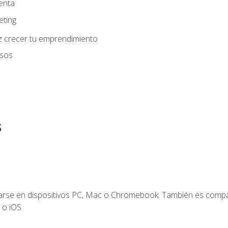
enta
eting
z crecer tu emprendimiento
usos
s
zarse en dispositivos PC, Mac o Chromebook. También es compa
 o iOS.