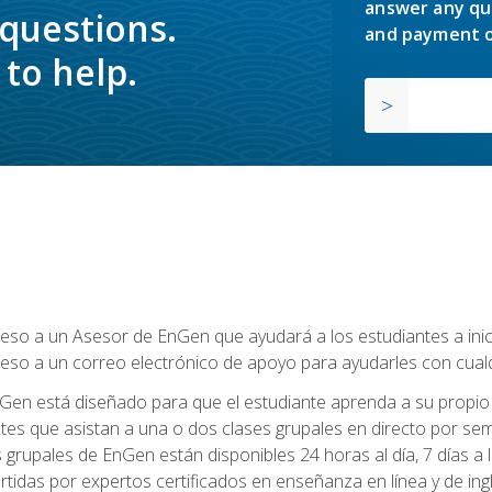
answer any qu
 questions.
and payment o
to help.
so a un Asesor de EnGen que ayudará a los estudiantes a inicia
eso a un correo electrónico de apoyo para ayudarles con cual
Gen está diseñado para que el estudiante aprenda a su propio 
ntes que asistan a una o dos clases grupales en directo por sem
es grupales de EnGen están disponibles 24 horas al día, 7 días a
tidas por expertos certificados en enseñanza en línea y de ing