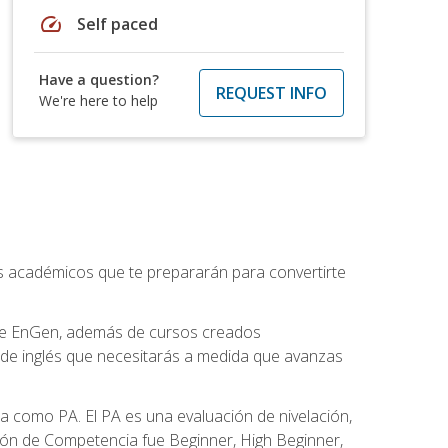
speed
Self paced
Have a question?
REQUEST INFO
We're here to help
os académicos que te prepararán para convertirte
 de EnGen, además de cursos creados
 de inglés que necesitarás a medida que avanzas
 como PA. El PA es una evaluación de nivelación,
ación de Competencia fue Beginner, High Beginner,