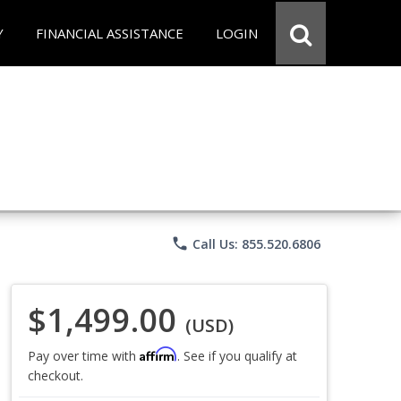
Y
FINANCIAL ASSISTANCE
LOGIN
phone
Call Us: 855.520.6806
$1,499.00
(USD)
Affirm
Pay over time with
. See if you qualify at
checkout.