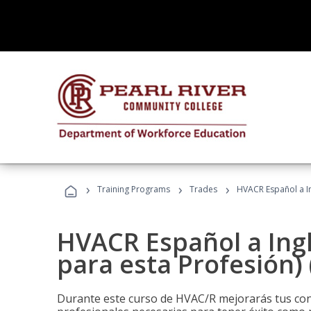
›
›
›
Training Programs
Trades
HVACR Español a In
HVACR Español a Ing
para esta Profesión)
Durante este curso de HVAC/R mejorarás tus cono