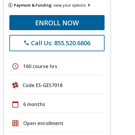
Payment & Funding:
view your options
ENROLL NOW
Call Us: 855.520.6806
phone
schedule
160 course hrs
Code ES-GES7018
calendar_today
6 months
grid_on
Open enrollment