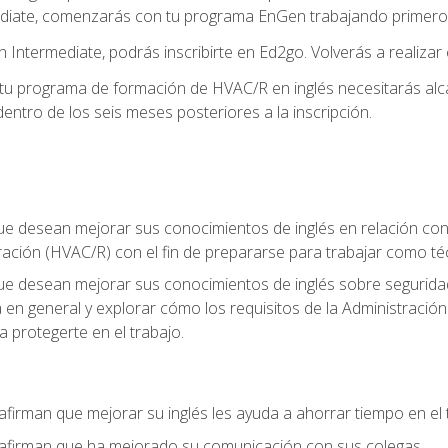
diate, comenzarás con tu programa EnGen trabajando primero e
 Intermediate, podrás inscribirte en Ed2go. Volverás a realizar 
 programa de formación de HVAC/R en inglés necesitarás alcan
ntro de los seis meses posteriores a la inscripción.
ue desean mejorar sus conocimientos de inglés en relación con l
ración (HVAC/R) con el fin de prepararse para trabajar como t
que desean mejorar sus conocimientos de inglés sobre seguridad
ia en general y explorar cómo los requisitos de la Administraci
a protegerte en el trabajo.
afirman que mejorar su inglés les ayuda a ahorrar tiempo en el 
 afirman que ha mejorado su comunicación con sus colegas