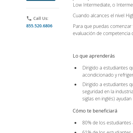
Low Intermediate, o Interme
Cuando alcances el nivel High
phone
Call Us:
855.520.6806
Para que puedas comenzar tu
evaluación de competencia de
Lo que aprenderás
Dirigido a estudiantes q
acondicionado y refrige
Dirigido a estudiantes 
seguridad en la industr
siglas en inglés) ayudan 
Cómo te beneficiará
80% de los estudiantes 
61% de los estudiantes