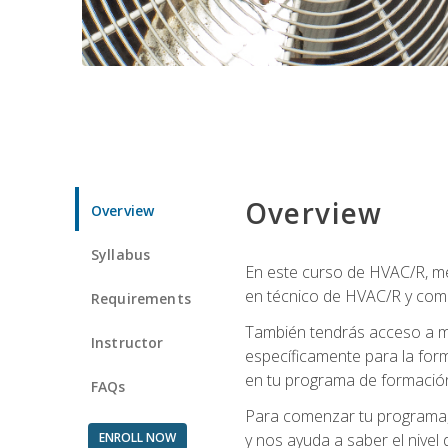
Overview
Overview
Syllabus
En este curso de HVAC/R, me
en técnico de HVAC/R y come
Requirements
También tendrás acceso a m
Instructor
específicamente para la for
en tu programa de formació
FAQs
Para comenzar tu programa, 
ENROLL NOW
y nos ayuda a saber el nivel